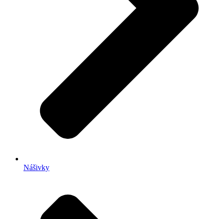
Nášivky