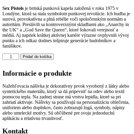
Sex Pistols
je britská punková kapela založená v roku 1975 v
Londýne, ktorá sa stala symbolom punkovej revolúcie. Ich hudba je
surová, provokatívna a plná rebélie voči spoločenským normám a
autoritám. Preslávili sa kontroverznými skladbami ako „Anarchy in
the UK“ a „God Save the Queen“, ktoré šokovali verejnosť a
médiá. Aj napriek krátkej aktívnej kariére výrazne ovplyvnili vývoj
punku a ich odkaz dodnes inšpiruje generácie hudobníkov a
fanúšikov.
množstvo
Pridať do košíka
SEX
PISTOLS
nášivka
Informácie o produkte
malá
Nažehľovacia nášivka je dekoratívny prvok vyrobený z látky alebo
syntetického materiálu, ktorý sa dá pripevniť na odev alebo textil
pomocou tepla. Na zadnej strane má vrstvu lepidla, ktoré sa pri
zahriatí aktivuje. Nášivky sa používajú na personalizáciu oblečenia,
uniforiem alebo doplnkov, často zobrazujú logá, symboly, nápisy
alebo umelecké motívy. Sú obľúbené pre svoju jednoduchú
aplikáciu a relatívnu trvanlivosť.
Kontakt