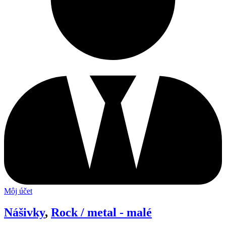
Môj účet
Nášivky
,
Rock / metal - malé