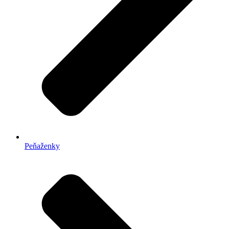
Peňaženky