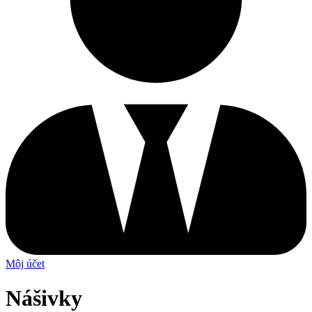
Môj účet
Nášivky