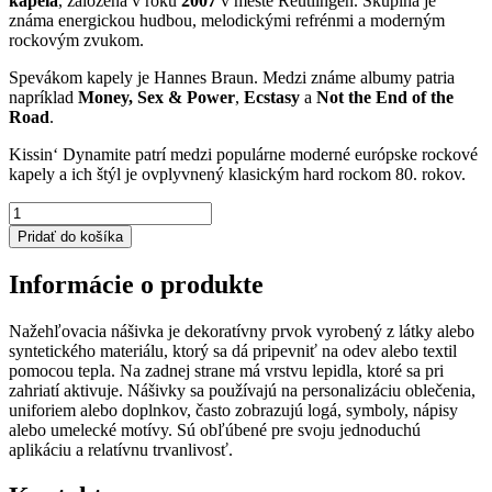
kapela
, založená v roku
2007
v meste
Reutlingen
. Skupina je
známa energickou hudbou, melodickými refrénmi a moderným
rockovým zvukom.
Spevákom kapely je
Hannes Braun
. Medzi známe albumy patria
napríklad
Money, Sex & Power
,
Ecstasy
a
Not the End of the
Road
.
Kissin‘ Dynamite patrí medzi populárne moderné európske rockové
kapely a ich štýl je ovplyvnený klasickým hard rockom 80. rokov.
množstvo
KISSIN'
Pridať do košíka
DYNAMITE
nášivka
Informácie o produkte
veľká
Nažehľovacia nášivka je dekoratívny prvok vyrobený z látky alebo
syntetického materiálu, ktorý sa dá pripevniť na odev alebo textil
pomocou tepla. Na zadnej strane má vrstvu lepidla, ktoré sa pri
zahriatí aktivuje. Nášivky sa používajú na personalizáciu oblečenia,
uniforiem alebo doplnkov, často zobrazujú logá, symboly, nápisy
alebo umelecké motívy. Sú obľúbené pre svoju jednoduchú
aplikáciu a relatívnu trvanlivosť.