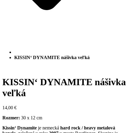
KISSIN‘ DYNAMITE nášivka veľká
KISSIN‘ DYNAMITE nášivka
veľká
14,00
€
Rozmer:
30 x 12 cm
Kissin‘ Dynamite
je nemecká
hard rock / heavy metalová