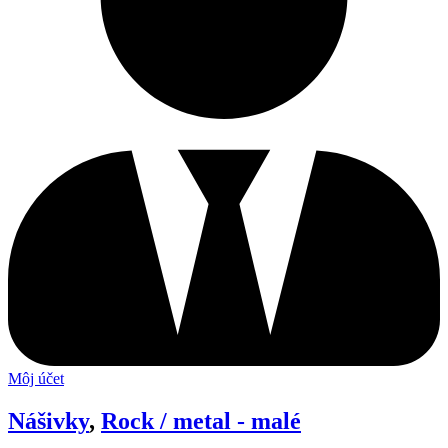
Môj účet
Nášivky
,
Rock / metal - malé