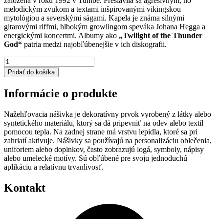
založená v roku 1992 v Tumbě. Preslávila sa agresívnym, no
melodickým zvukom a textami inšpirovanými vikingskou
mytológiou a severskými ságami. Kapela je známa silnými
gitarovými riffmi, hlbokým growlingom speváka Johana Hegga a
energickými koncertmi. Albumy ako
„Twilight of the Thunder
God“
patria medzi najobľúbenejšie v ich diskografii.
množstvo
AMON
Pridať do košíka
AMARCH
nášivka
Informácie o produkte
malá
Nažehľovacia nášivka je dekoratívny prvok vyrobený z látky alebo
syntetického materiálu, ktorý sa dá pripevniť na odev alebo textil
pomocou tepla. Na zadnej strane má vrstvu lepidla, ktoré sa pri
zahriatí aktivuje. Nášivky sa používajú na personalizáciu oblečenia,
uniforiem alebo doplnkov, často zobrazujú logá, symboly, nápisy
alebo umelecké motívy. Sú obľúbené pre svoju jednoduchú
aplikáciu a relatívnu trvanlivosť.
Kontakt