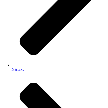
Nášivky