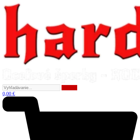
Preskočiť
na
obsah
Vyhľadávanie...
0,00
€