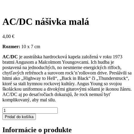
AC/DC nášivka malá
4,00
€
Rozmer:
10 x 7 cm
AC/DC
je austrálska hardrocková kapela založená v roku 1973
bratmi Angusom a Malcolmom Youngovcami. Ich hudba je
postavená na jednoduchých, no nesmierne energických riffoch,
chytľavých refrénoch a surovom rock’n’rollovom drive. Preslávili sa
hitmi ako „Highway to Hell“, „Back in Black“ či „Thunderstruck“,
ktoré sa stali hymnou rockovej kultúry. Angus Young so svojou
školáckou uniformou a divokými gitarovými sólami je ikonou žánru.
AC/DC aj po desaťročiach dokazujú, že rock nemusí byť
komplikovaný, aby mal silu.
množstvo
AC/DC
Pridať do košíka
nášivka
malá
Informácie o produkte