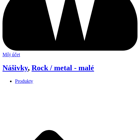
Môj účet
Nášivky
,
Rock / metal - malé
Produkty